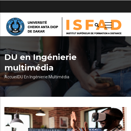
Aller
au
contenu
principal
DU en Ingénierie
multimédia
Fil
Accueil
DU En Ingénierie Multimédia
d'Ariane