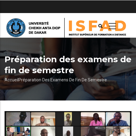
Aller
au
contenu
principal
Préparation des examens de
fin de semestre
Fil
Accueil
Préparation Des Examens De Fin De Semestre
d'Ariane